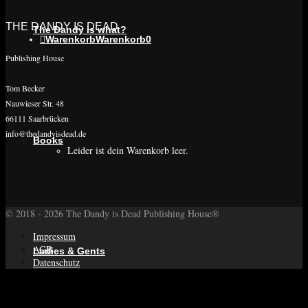
THE DANDY IS DEAD
The Dandy is what?
Warenkorb
Warenkorb
0
Publishing House
Tom Becker
Nauwieser Str. 48
66111 Saarbrücken
info@thedandyisdead.de
Books
Leider ist dein Warenkorb leer.
© 2018 - 2026 The Dandy is Dead Publishing House®
Impressum
AGB
Ladies & Gents
Datenschutz